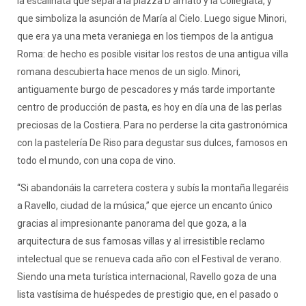
la escalinata que separa la piazza D’amato y la Collegiata, y
que simboliza la asunción de María al Cielo. Luego sigue Minori,
que era ya una meta veraniega en los tiempos de la antigua
Roma: de hecho es posible visitar los restos de una antigua villa
romana descubierta hace menos de un siglo. Minori,
antiguamente burgo de pescadores y más tarde importante
centro de producción de pasta, es hoy en día una de las perlas
preciosas de la Costiera. Para no perderse la cita gastronómica
con la pastelería De Riso para degustar sus dulces, famosos en
todo el mundo, con una copa de vino.
“Si abandonáis la carretera costera y subís la montaña llegaréis
a Ravello, ciudad de la música,” que ejerce un encanto único
gracias al impresionante panorama del que goza, a la
arquitectura de sus famosas villas y al irresistible reclamo
intelectual que se renueva cada año con el Festival de verano.
Siendo una meta turística internacional, Ravello goza de una
lista vastísima de huéspedes de prestigio que, en el pasado o