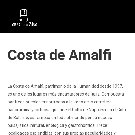
La Villa
Costa de Amalfi
Descripción general
▾
Galería
Mapa
Tarifas
Contacto
Mapa
La Costa de Amalfi, patrimonio de la Humanidad desde 1997,
Opiniones
es uno de los lugares más encantadores de Italia. Compuesta
por trece pueblos ensortijados a lo largo de la carretera
panorámica y tortuosa que une el Golfo de Nápoles con el Golfo
de Salerno, es famosa en todo el mundo por su riqueza
paisajística, natural, enológica y gastronómica. Trece
localidades espléndidas, con sus propias peculiaridades y